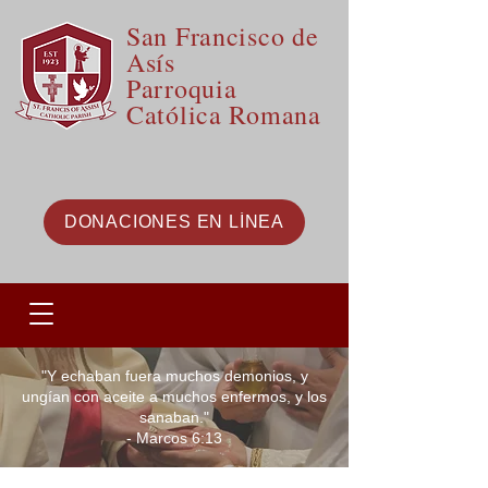
San Francisco de
Asís
Parroquia
Católica Romana
DONACIONES EN LÍNEA
"Y echaban fuera muchos demonios, y
ungían con aceite a muchos enfermos, y los
sanaban."
- Marcos 6:13