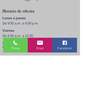
Horario de oficina
Lunes a jueves
De 9:00 a.m. a 4:00 p.m.
Viernes
De 9:00 a.m. a 12:00.
Cerrado los fines de semana, festivos y todos
los días de 12:00 a 12:30.
Phone
Email
Facebook
Campo de golf
Registro de nuevos feligreses
Educación religiosa
Calendario parroquial
Arquidiócesis de Filadelfia
Vocaciones en Filadelfia