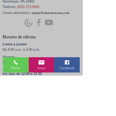
Norristown, PA 19401
Teléfono:
(610) 272-0402
admin@sfanorristown.com
Correo electrónico:
Horario de oficina
Lunes a jueves
De 9:00 a.m. a 4:00 p.m.
Viernes
De 9:00 a.m. a 12:00.
Phone
Email
Facebook
Cerrado los fines de semana, festivos y todos
los días de 12:00 a 12:30.
Campo de golf
Registro de nuevos feligreses
Educación religiosa
Calendario parroquial